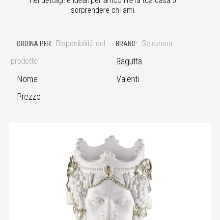
nei dettagli e ideali per arricchire la tua casa o
sorprendere chi ami.
Disponibilità del
Seleziona
ORDINA PER
BRAND:
Bagutta
prodotto
Nome
Valenti
Prezzo