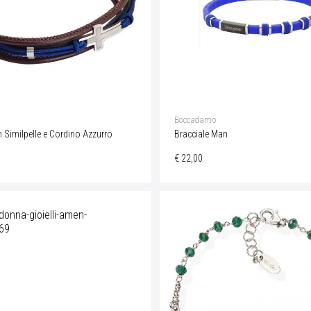
o
Boccadamo
n Similpelle e Cordino Azzurro
Bracciale Man
€ 22,00